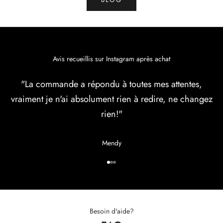
s
p
r
e
m
Avis recueillis sur Instagram après achat
i
e
"La commande a répondu à toutes mes attentes,
r
vraiment je n'ai absolument rien à redire, ne changez
s
à
rien!"
ê
t
Mendy
r
e
Aller à l'élément 1
Aller à l'élément 2
Aller à l'élément 3
i
n
f
o
Besoin d'aide?
r