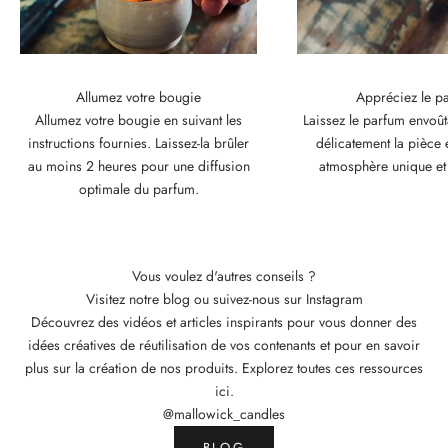
Allumez votre bougie
Appréciez le p
Allumez votre bougie en suivant les
Laissez le parfum envoû
instructions fournies. Laissez-la brûler
délicatement la pièce 
au moins 2 heures pour une diffusion
atmosphère unique et
optimale du parfum.
Vous voulez d'autres conseils ?
Visitez notre blog ou suivez-nous sur Instagram
S
Découvrez des vidéos et articles inspirants pour vous donner des
o
idées créatives de réutilisation de vos contenants et pour en savoir
y
plus sur la création de nos produits. Explorez toutes ces ressources
e
ici.
z
@mallowick_candles
l
e
BLOG