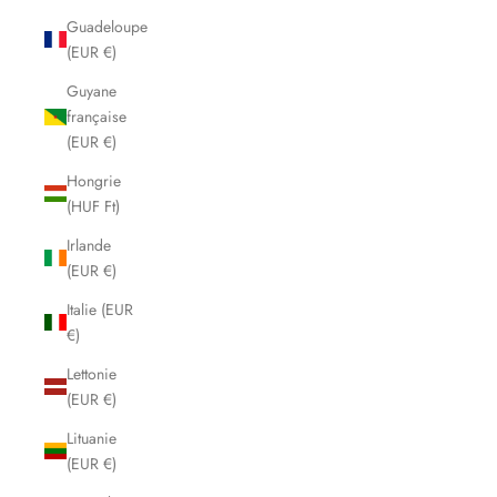
Guadeloupe
(EUR €)
Guyane
française
(EUR €)
Hongrie
(HUF Ft)
Irlande
(EUR €)
Italie (EUR
€)
Lettonie
(EUR €)
Lituanie
(EUR €)