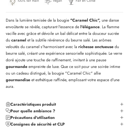
100% fait main
Vegan
Fait en Corse
Dans la lumière tamisée de la bougie
"Caramel Chic",
une danse
envoûtante se révèle, capturant l'essence de
l'élégance
. La flamme
vacille avec grâce et dévoile un bal délicat entre la douceur sucrée
du
caramel
et la subtile révérence du beurre salé. Les arômes
veloutés du caramel s'harmonisent avec la
richesse onctueuse
du
beurre salé, créant une expérience sensorielle sophistiquée. Le verre
doré ajoute une touche de raffinement, invitant à une pause
gourmande
empreinte de luxe. Que ce soit pour une soirée intime
ou un cadeau distingué, la bougie "Caramel Chic" allie
gourmandise
et esthétique raffinée, emplissant votre espace d'une
aura.
Caractéristiques produit
Pour quelle ambiance ?
Précautions d'utilisation
Consignes de sécurité et CLP