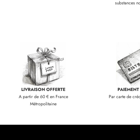
i
substances no
v
e
s
.
N
e
w
s
l
LIVRAISON OFFERTE
PAIEMENT
e
A partir de 60 € en France
Par carte de cré
t
Métropolitaine
t
e
r