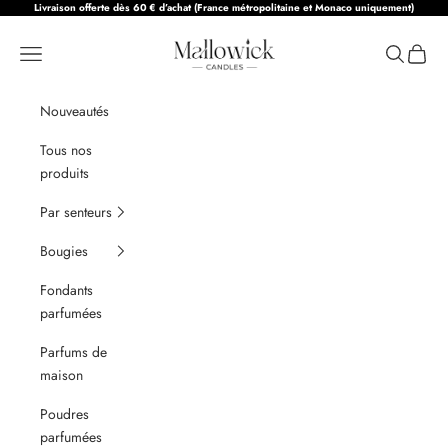
Passer au contenu
Livraison offerte dès 60 € d’achat (France métropolitaine et Monaco uniquement)
Mallowick Candles
Menu
Recherche
Panier
Nouveautés
Tous nos
produits
Par senteurs
Bougies
Fondants
parfumées
Parfums de
maison
Poudres
parfumées