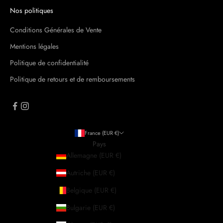
o
Nos politiques
n
s
Conditions Générales de Vente
u
Mentions légales
r
v
Politique de confidentialité
o
Politique de retours et de remboursements
t
r
e
p
r
France (EUR €)
e
Pays
m
Allemagne (EUR €)
i
è
Autriche (EUR €)
r
Belgique (EUR €)
e
c
Bulgarie (EUR €)
o