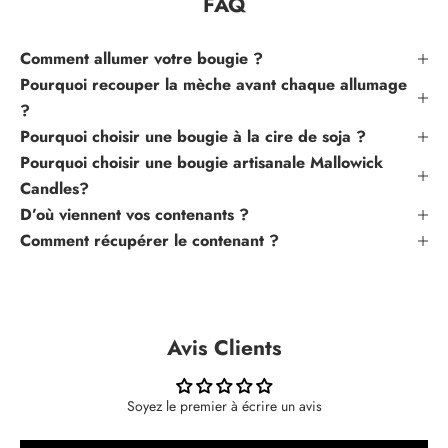
FAQ
m
é
s
Comment allumer votre bougie ?
d
Pourquoi recouper la mèche avant chaque allumage
e
?
n
Pourquoi choisir une bougie à la cire de soja ?
o
Pourquoi choisir une bougie artisanale Mallowick
s
Candles?
p
r
D’où viennent vos contenants ?
o
Comment récupérer le contenant ?
c
h
a
i
Avis Clients
n
e
s
Soyez le premier à écrire un avis
s
o