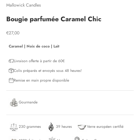
Mallowick Candles
Bougie parfumée Caramel Chic
Prix de vente
€27,00
Caramel
|
Noix de coco
|
Lait
Livraison offerte à partir de 60€
Colis préparés et envoyés sous 48 heures!
Remise en main propre disponible
Gourmande
230 grammes
39 heures
Verre européen certifié