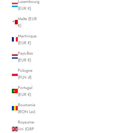
Luxembourg
(EUR €)
Malte (EUR
€)
Martinique
(EUR €)
Pays-Bas
(EUR €)
Pologne
(PLN zł)
Portugal
(EUR €)
Roumanie
(RON Lei)
Royaume-
Uni (GBP