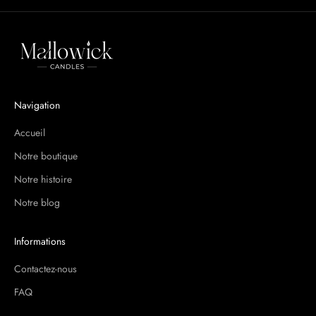
O
b
t
e
n
e
Navigation
z
1
Accueil
0
%
Notre boutique
d
Notre histoire
e
Notre blog
r
é
d
Informations
u
c
Contactez-nous
t
FAQ
i