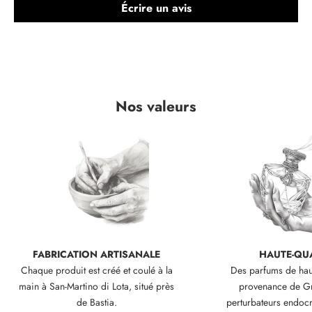
Écrire un avis
r
t
i
e
s
e
Nos valeurs
t
o
f
f
r
e
s
e
x
c
FABRICATION ARTISANALE
HAUTE-QUA
l
Chaque produit est créé et coulé à la
Des parfums de haut
u
main à San-Martino di Lota, situé près
provenance de Gr
s
de Bastia.
perturbateurs endocr