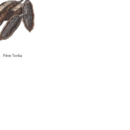
Fève Tonka
qualité artisanale
ouvrez l'authenticité de nos parfums de maison artisanaux,