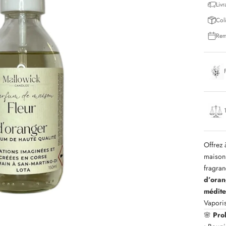
Livr
Col
Rem
Offrez 
maiso
fragra
d’ora
médite
Vaporis
🌸
Pro