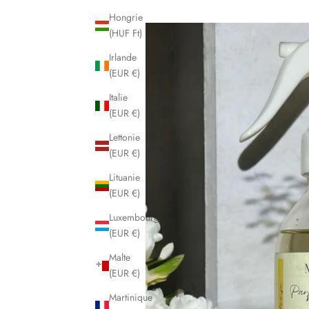
Hongrie
(HUF Ft)
Irlande
(EUR €)
Italie
(EUR €)
Lettonie
(EUR €)
Lituanie
(EUR €)
Luxembourg
(EUR €)
Malte
(EUR €)
Martinique