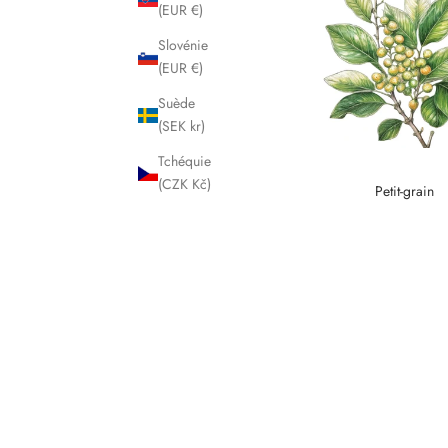
(EUR €)
Slovénie
(EUR €)
Suède
(SEK kr)
Tchéquie
(CZK Kč)
Petit-grain