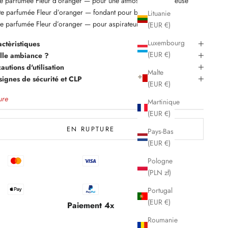
e parfumée Fleur d’oranger
— pour une atmosphère lumineuse
tte parfumée Fleur d’oranger
— fondant pour brûle-parfum
Lituanie
e parfumée Fleur d’oranger
— pour aspirateur et tapis
(EUR €)
Luxembourg
ctèristiques
(EUR €)
lle ambiance ?
autions d'utilisation
Malte
ignes de sécurité et CLP
(EUR €)
ure
Martinique
(EUR €)
EN RUPTURE
Pays-Bas
(EUR €)
Pologne
(PLN zł)
Portugal
(EUR €)
Paiement 4x
Roumanie