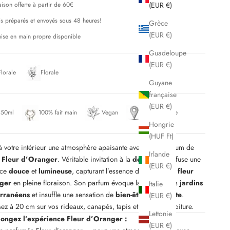
aison offerte à partir de 60€
(EUR €)
is préparés et envoyés sous 48 heures!
Grèce
(EUR €)
ise en main propre disponible
Guadeloupe
(EUR €)
Florale
Florale
Guyane
française
(EUR €)
150ml
100% fait main
Vegan
Fait en Corse
Hongrie
(HUF Ft)
à votre intérieur une atmosphère apaisante avec notre parfum de
Irlande
n
Fleur d’Oranger
. Véritable invitation à la
détente
, il diffuse une
(EUR €)
nce
douce
et
lumineuse
, capturant l’essence délicate de la
fleur
nger
en pleine floraison. Son parfum évoque la chaleur des
jardins
Italie
rranéens
et insuffle une sensation de
bien-être immédiate
.
(EUR €)
ez à 20 cm sur vos rideaux, canapés, tapis et sièges de voiture.
Lettonie
longez l’expérience Fleur d’Oranger :
(EUR €)