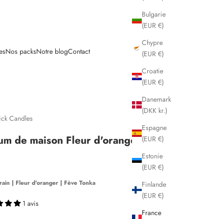
Bulgarie
(EUR €)
Chypre
es
Nos packs
Notre blog
Contact
(EUR €)
Croatie
(EUR €)
Danemark
(DKK kr.)
ick Candles
Espagne
um de maison Fleur d'oranger
(EUR €)
Estonie
 vente
(EUR €)
rain
|
Fleur d'oranger
|
Fève Tonka
Finlande
(EUR €)
1 avis
France