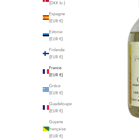
(DKK kr.)
Espagne
(EUR €)
Estonie
(EUR €)
Finlande
(EUR €)
France
(EUR €)
Grèce
(EUR €)
Guadeloupe
(EUR €)
Guyane
française
(EUR €)