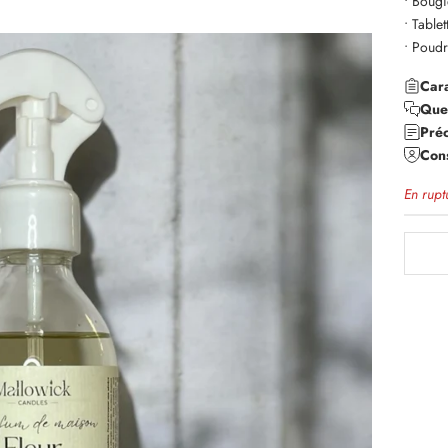
•
Bougi
•
Table
•
Poudr
Cara
Que
Préc
Cons
En rupt