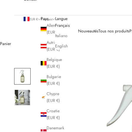
Pays
Langue
EUR €
Français
Allemagne
Français
Nouveautés
Tous nos produits
P
(EUR €)
Italiano
Autriche
Panier
English
(EUR €)
Belgique
(EUR €)
Bulgarie
(EUR €)
Chypre
(EUR €)
Croatie
(EUR €)
Danemark