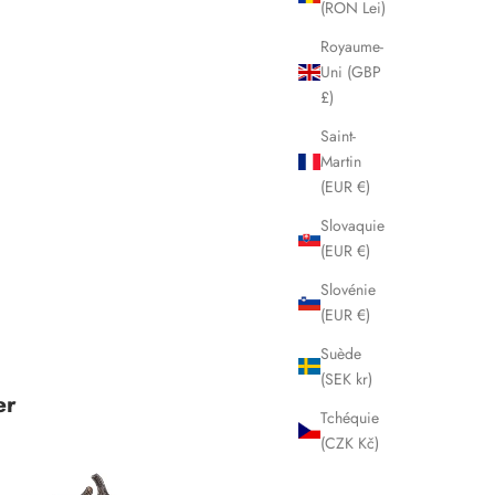
(RON Lei)
Royaume-
Uni (GBP
£)
Saint-
Martin
(EUR €)
Slovaquie
(EUR €)
Slovénie
(EUR €)
Suède
(SEK kr)
er
Tchéquie
(CZK Kč)