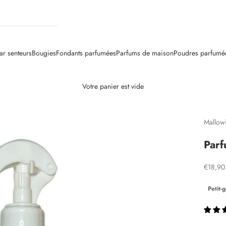
ar senteurs
Bougies
Fondants parfumées
Parfums de maison
Poudres parfumé
Votre panier est vide
Mallow
Parf
Prix de
€18,90
Petit-g