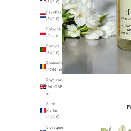
(EUR €)
Pays-Bas
(EUR €)
Pologne
(PLN zł)
Portugal
(EUR €)
Roumanie
(RON Lei)
Royaume-
Uni (GBP
£)
Saint-
F
Martin
(EUR €)
Slovaquie