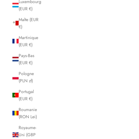
Luxembourg
(EUR €)
Malte (EUR
€)
Martinique
(EUR €)
Pays-Bas
(EUR €)
Pologne
(PLN zł)
Portugal
(EUR €)
Roumanie
(RON Lei)
Royaume-
Uni (GBP