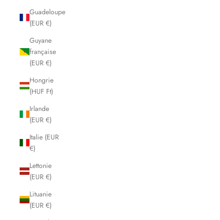
Guadeloupe
(EUR €)
Guyane
française
(EUR €)
Hongrie
(HUF Ft)
Irlande
(EUR €)
Italie (EUR
€)
Lettonie
(EUR €)
Lituanie
(EUR €)