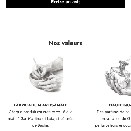
Écrire un avis
r
t
i
e
s
e
Nos valeurs
t
o
f
f
r
e
s
e
x
c
FABRICATION ARTISANALE
HAUTE-QUA
l
Chaque produit est créé et coulé à la
Des parfums de haut
u
main à San-Martino di Lota, situé près
provenance de Gr
s
de Bastia.
perturbateurs endocr
i