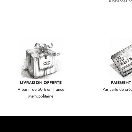
substances no
v
e
s
.
N
e
w
s
l
LIVRAISON OFFERTE
PAIEMENT
e
A partir de 60 € en France
Par carte de cré
t
Métropolitaine
t
e
r