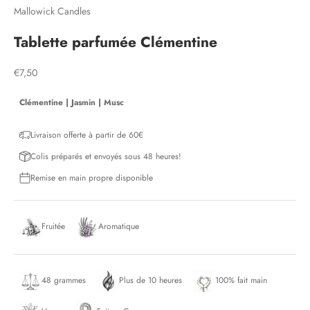
Mallowick Candles
Tablette parfumée Clémentine
Prix de vente
€7,50
Clémentine
|
Jasmin
|
Musc
Livraison offerte à partir de 60€
Colis préparés et envoyés sous 48 heures!
Remise en main propre disponible
Fruitée
Aromatique
48 grammes
Plus de 10 heures
100% fait main