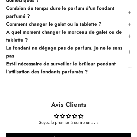
domestiques ?
é
Combien de temps dure le parfum d'un fondant
s
parfumé ?
d
Comment changer le galet ou la tablette ?
e
A quel moment changer le morceau de galet ou de
n
tablette ?
o
Le fondant ne dégage pas de parfum. Je ne le sens
s
pas
p
r
Est-il nécessaire de surveiller le brûleur pendant
o
l'utilisation des fondants parfumés ?
c
h
a
i
Avis Clients
n
e
s
Soyez le premier à écrire un avis
s
o