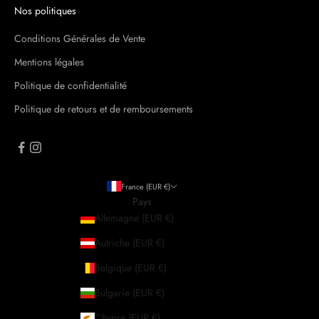
Nos politiques
n
s
Conditions Générales de Vente
u
Mentions légales
r
v
Politique de confidentialité
o
Politique de retours et de remboursements
t
r
e
p
r
France (EUR €)
e
Pays
m
Allemagne (EUR €)
i
è
Autriche (EUR €)
r
Belgique (EUR €)
e
c
Bulgarie (EUR €)
o
Chypre (EUR €)