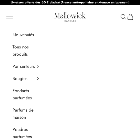
Passer au contenu
Livraison offerte dès 60 € d’achat (France métropolitaine et Monaco uniquement)
Mallowick Candles
Menu
Recherche
Panier
Nouveautés
Tous nos
produits
Par senteurs
Bougies
Fondants
parfumées
Parfums de
maison
Poudres
parfumées