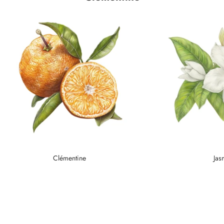
Clémentine
Jas