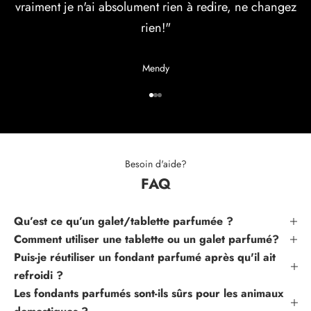
vraiment je n'ai absolument rien à redire, ne changez
s
p
rien!"
r
e
Mendy
m
i
Aller à l'élément 1
Aller à l'élément 2
Aller à l'élément 3
e
r
s
à
Besoin d'aide?
ê
FAQ
t
r
e
Qu’est ce qu’un galet/tablette parfumée ?
i
Comment utiliser une tablette ou un galet parfumé?
n
Puis-je réutiliser un fondant parfumé après qu'il ait
f
refroidi ?
o
Les fondants parfumés sont-ils sûrs pour les animaux
r
m