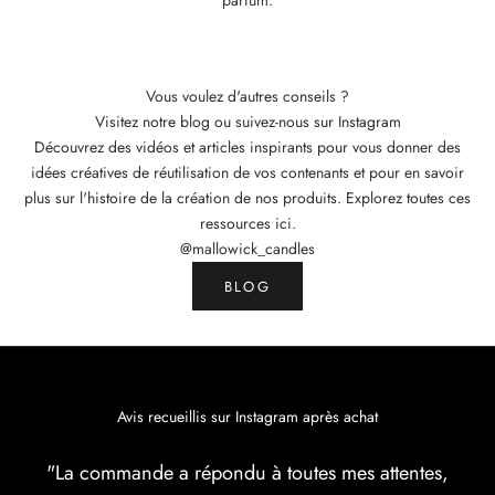
parfum.
Vous voulez d'autres conseils ?
Visitez notre blog ou suivez-nous sur Instagram
Découvrez des vidéos et articles inspirants pour vous donner des
idées créatives de réutilisation de vos contenants et pour en savoir
plus sur l'histoire de la création de nos produits. Explorez toutes ces
ressources ici.
@mallowick_candles
BLOG
S
o
y
e
Avis recueillis sur Instagram après achat
z
l
"La commande a répondu à toutes mes attentes,
e