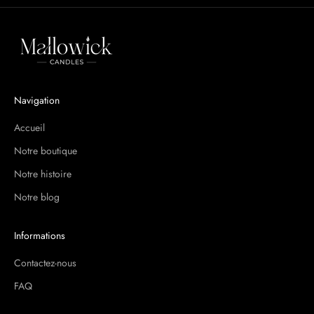
O
b
t
e
n
e
Navigation
z
1
Accueil
0
%
Notre boutique
d
Notre histoire
e
Notre blog
r
é
d
Informations
u
c
Contactez-nous
t
FAQ
i
o